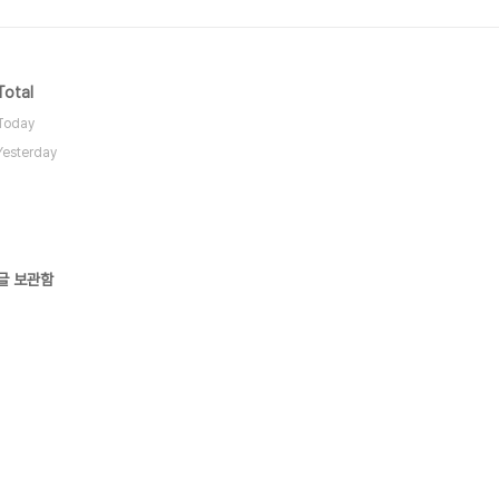
Total
Today
Yesterday
글 보관함