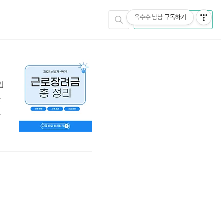
옥수수 냠냠
구독하기
CATEGORY
입
근
금
,
소