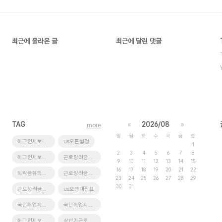
최근에 올라온 글
최근에 달린 댓글
TAG
«
2026/08
»
more
일
월
화
수
목
금
토
허그전세보증보험신청방법
us오픈일정
1
2
3
4
5
6
7
8
허그전세보증보험가입조건
근로장려금반기신청
9
10
11
12
13
14
15
16
17
18
19
20
21
22
퇴직금유의사항
근로장려금지급시기
23
24
25
26
27
28
29
30
31
근로장려금지급액
us오픈대진표
국민취업지원제도2유형
국민취업지원제도2유형자격
허그전세보증보험가입절차
상반기근로장려금