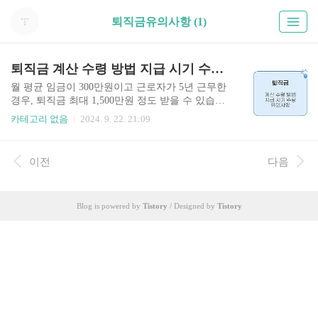
퇴직금유의사항 (1)
퇴직금 계산 수령 방법 지급 시기 수당 유의사항
월 평균 임금이 300만원이고 근로자가 5년 근무한
경우, 퇴직금 최대 1,500만원 정도 받을 수 있습니
다. 아래 게시글 통해 받을 수 있는 퇴직금 계산 방
카테고리 없음
2024. 9. 22. 21:09
법과 수령 방법, 지급 시기, 수당 및 유의사항 확인
가능합니다. 퇴직금 계산하기👆 퇴직금이
란? 퇴직금은 근로자가 1년 이상 근속한 경우, 퇴직
이전
다음
할 때 받게 되는 보상금의 일종입니다. 퇴직금은 퇴
직 후 근로자의 생활 안정과 경제적 자립을 돕는 요
소 중 하나로, 퇴직 전 퇴직금 계산 방법가 지급 시
Blog is powered by
Tistory
/ Designed by
Tistory
기를 잘 알아두는게 중요합니다. 퇴직금 계산
방법 퇴직금은 근로자가 재직한 기간과 월평균 임
금을 기준으로 계산됩니다. 퇴직금 = [(1일 평균임
금) x (30일)] x 근속 연수 퇴직금 계산하기
👆 즉, 근로자가 받은..