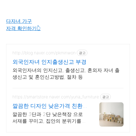
다자녀 가구
자격 확인하기👆
http://blog.naver.com/pkminwon
광고
외국인자녀 인지출생신고 부경
외국인자녀의 인지신고, 출생신고, 혼외자 자녀 출
생신고 및 혼인신고방법, 절차 등
https://smartstore.naver.com/yuna_furniture
광고
깔끔한 디자인 낮은가격 친환
경소재/100%국내생산
깔끔한 3단과 2단 낮은책장 으로
서재를 꾸미고, 집안의 분위기를
바꿔 보세요