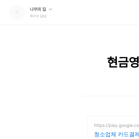
나무의 집
옥수수 냠냠
현금영
https://play.google.c
청소업체 카드결