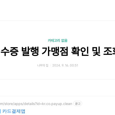
카테고리 없음
수증 발행 가맹점 확인 및 조
나무의 집
2024. 9. 16. 00:51
om/store/apps/details?id=kr.co.payup.clean
광고
제 카드결제앱