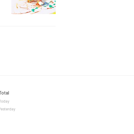
,
심
Total
Today
Yesterday