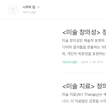
나무의 집
옥수수 냠냠
<미술 창의성> 정
미술 창의성은 예술적 표현의 
디어와 결과물을 창출하는 과정
력, 개인의 독창성을 표현하는
의 정서적 표현, 문제 해결 능
카테고리 없음
2024. 7. 14. 19:11
광범위하게 활용됩니다. 이 개
며, 자신의 아이디어를 구체화
습니다. 미술 창의성은 미술
<미술 치료> 정의
미합니다. 이..
미술 치료(Art Therapy
니다. 이 치료법은 감정을 시