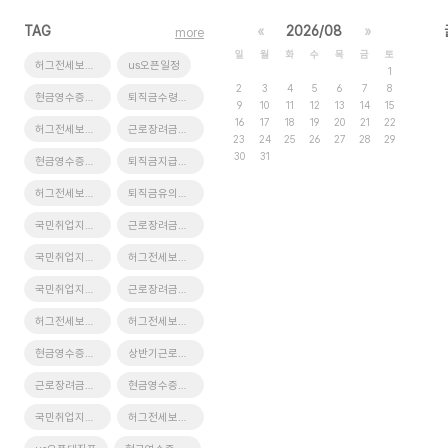
TAG
«
2026/08
»
more
일
월
화
수
목
금
토
허그전세보증보험필요서류
us오픈일정
1
2
3
4
5
6
7
8
현금영수증발행조회
퇴직금수령방법
9
10
11
12
13
14
15
16
17
18
19
20
21
22
허그전세보증보험자격조건
근로장려금지급액
23
24
25
26
27
28
29
30
31
현금영수증증빙
퇴직금지급방법
허그전세보증보험가입절차
퇴직금유의사항
국민취업지원제도2유형
근로장려금자격요건
국민취업지원제도2유형자격
허그전세보증보험신청방법
국민취업지원제도2유형신청방법
근로장려금지급시기
허그전세보증보험가입서류
허그전세보증보험가입조건
현금영수증미신고처리
상반기근로장려금
근로장려금반기신청
현금영수증가맹점조회
국민취업지원제도2유형신청
허그전세보증보험자격요건