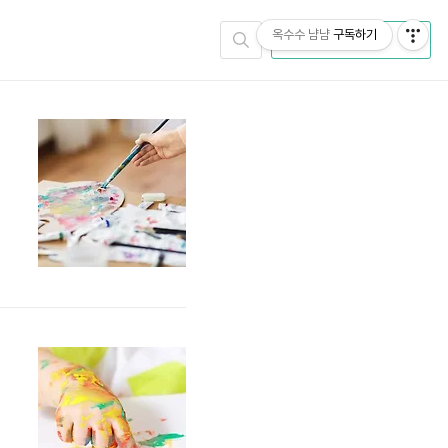
옥수수 냠냠
구독하기
CATEGORY
의
입