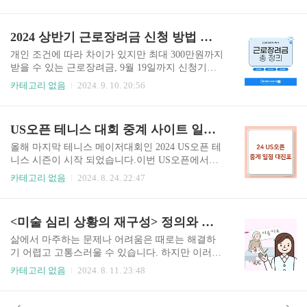
간 단축과 최대 300만원 소득공제 혜택까지, 아래
트 다운👆 네이버 지도 안드로이드 다운👆 네이버
게시글 통해 혜택 받아가세요. 25만원으로 변경
지도 앱스토어 다운👆 흡연 구역 찾기 팁 대표
하러가기👆️ 주택청약 25만원 혜택 변화1. 주택
2024 상반기 근로장려금 신청 방법 및 자격 조건
적으로 서울시 광진구에는 '광진 금연 안전..
청약 월 납입 인정액 상향(10만원>>25만원) 기존:
월 10만원까지만 청약 인정금액으로 계산 변경: 월
개인 조건에 따라 차이가 있지만 최대 300만원까지
25만원까지 인정금액으로 계산 효과: 청약에 필요
받을 수 있는 근로장려금, 9월 19일까지 신청기간
한 저축 기간 단축 및 소득공제 한도 상향(최대 300
입니다. 근로 장려금 신청 방법과 자격 조건 그리고
카테고리 없음
2024. 9. 10. 20:56
만원까지) 2. 소득 공제 혜택 확대 기존: 연간 최
지급 정보를 확인할 수 있으니, 아래 글 통해 상반
대 240만원까지 소득공제 가능 변화: 연간 최대 300
기 근로장려금 챙겨가세요. 자격 조회하기 지급
만원까지 소득공제 혜택 가능 대상: 연 소득 7,000
액 계산하기 근로장려금 신청하기 2024 근로
US오픈 테니스 대회 중계 사이트 일정 대진표
만원 이하의 무주택 세대주 ..
장려금 자격 조건 근로 장려금을 받기 위해서는 특
정 자격 조건을 충족해야합니다. 이는 소득, 재산,
올해 마지막 테니스 메이저대회인 2024 US오픈 테
가구 형태에 따라 달라지며, 아래의 조건들을 확인
니스 시즌이 시작 되었습니다.이번 US오픈에서는
해보시길 바랍니다. 소득 요건 - 단독 가구: 연간
우리나라 선수 중 홍성찬, 권순우, 장수정 선수도
카테고리 없음
2024. 8. 24. 22:47
총 소득이 2,200만원 미만인 경우 - 홑벌이 가구: 연
출전했습니다. 우리나라 선수와 좋아하는 세계적
간 총 소득이 3,200만원 미만인 경우 - 맞벌이 가구:
인 선수를 응원할 수 있도록 중계 사이트, 일정, 대
연간 총 소득이 3,800만원 미만인 경우 재산 요
진표 알려드리겠습니다. US오픈 중계 사이트 바로
<미술 심리 상황의 재구성> 정의와 진행 절차, 장점 및 단점, 결론
건 - 재산..
가기 2024 US오픈 중계 사이트 롤랑가로스 오
픈 때처럼 이번 2024 US오픈 테니스 중계도 tvN sp
삶에서 마주하는 문제나 어려움은 때로는 해결하
orts 와 tving 에서 합니다. 라이브 중계: tvN스트리
기 어렵고 고통스러울 수 있습니다. 하지만 이러한
밍 하이라이트: tving tvN 중계 바로가기 tving 중계
상황을 새로운 시각에서 바라보는 능력은 문제 해
카테고리 없음
2024. 8. 11. 23:48
바로가기 2024 US오픈 테니스 경기를 tvN sports
결의 중요한 열쇠가 됩니다. 미술 심리 상황의 재구
채널로 보게 될 시, TV를 통해 시청이 가능한 건 물
성(Reframing Situations)은 예술적 표현을 통해 특
론이고, OTT 서비스 플랫폼과 연동해 인터넷 및 모
정 상황을 재해석하고, 새로운 관점에서 접근하는